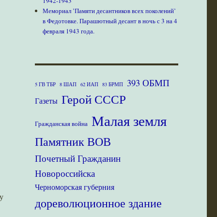
1942-1943’
Мемориал ’Памяти десантников всех поколений’
в Федотовке. Парашютный десант в ночь с 3 на 4
февраля 1943 года.
393 ОБМП
5 ГВ ТБР
8 ШАП
62 ИАП
83 БРМП
Герой СССР
Газеты
Малая земля
Гражданская война
Памятник ВОВ
Почетный Гражданин
Новороссийска
Черноморская губерния
у
дореволюционное здание