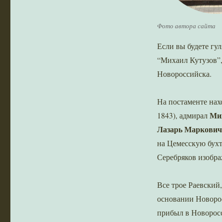
Фото автора сайта
Если вы будете гу
“Михаил Кутузов”,
Новороссийска.
На постаменте нах
Ми
1843), адмирал
Лазарь Маркови
на Цемесскую бухт
Серебряков изобр
Все трое Раевский
основании Новорос
прибыл в Новоросси