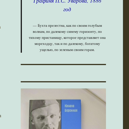
Графиня П.С. Уварова, 1886
год
Бухта прелестна, как по своим голубым
а
волнам, по далекому синему горизонту, по
тихому пристанищу, которое представляет она
мореходцу, так и по далекому, богатому
ущелью, по зеленым своим горам.
а