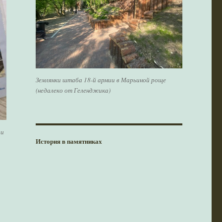
Землянки штаба 18-й армии в Марьиной роще
(недалеко от Геленджика)
 и
История в памятниках