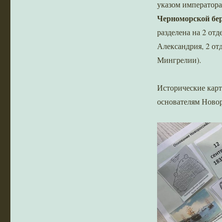
указом императора
Черноморской бе
разделена на 2 отд
Александрия, 2 от
Мингрелии).
Исторические карт
основателям Новор